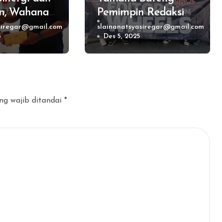
n, Wahana
Pemimpin Redaksi
lar
Ngegas MAXi &
siregar@gmail.com
slainanatsyasiregar@gmail.com
5
Des 5, 2025
 Gathering
Sport Eksplore Jalur
t 2025
Ikonik Jawa Tengah
ng wajib ditandai
*