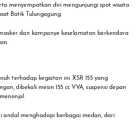
erta menyempatkan diri mengunjungi spot wisata
usat Batik Tulungagung.
n masker dan kampanye keselamatan berkendara
an.
h terhadap kegiatan ini. XSR 155 yang
an, dibekali mesin 155 cc VVA, suspensi depan
menonjol.
kti andal menghadapi berbagai medan, dari