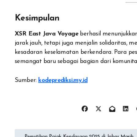
Kesimpulan
XSR East Java Voyage
berhasil menunjukka
jarak jauh, tetapi juga menjalin solidaritas
kesadaran keselamatan berkendara. Para pes
semangat baru sebagai bagian dari komunita
Sumber:
kodeprediksi.my.id
Navigasi
Pemutihan Pajak Kendaraan 2025 di Jabar Masih