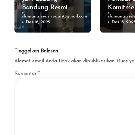
Bandung Resmi
Komitme
Dibuka, Bisa
Honda Ge
slainanatsyasiregar@gmail.com
slainanatsya
Des 16, 2025
Des 15, 202
Tampung Ratusan
Customer
Unit Mobil dan
GSO Flee
Motor
Tinggalkan Balasan
Alamat email Anda tidak akan dipublikasikan.
Ruas ya
Komentar
*