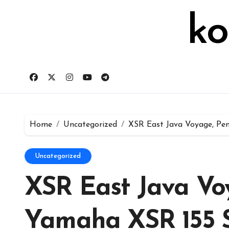
Skip
untuk:
to
ko
content
Home
Uncategorized
XSR East Java Voyage, Pen
Uncategorized
XSR East Java V
Yamaha XSR 155 S