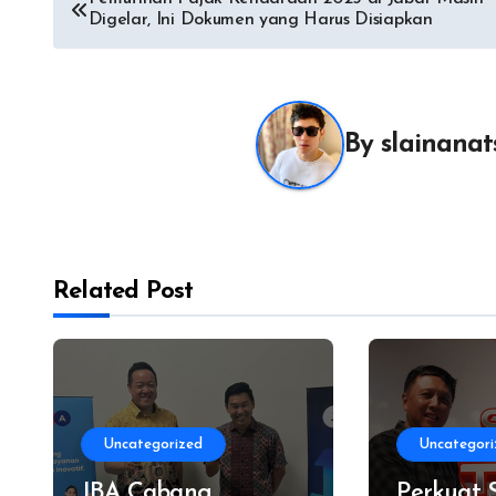
Digelar, Ini Dokumen yang Harus Disiapkan
pos
By
slainana
Related Post
Uncategorized
Uncategori
JBA Cabang
Perkuat 