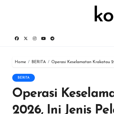
Skip
untuk:
to
ko
content
Home
BERITA
Operasi Keselamatan Krakatau 20
BERITA
Operasi Keselam
2026, Ini Jenis P