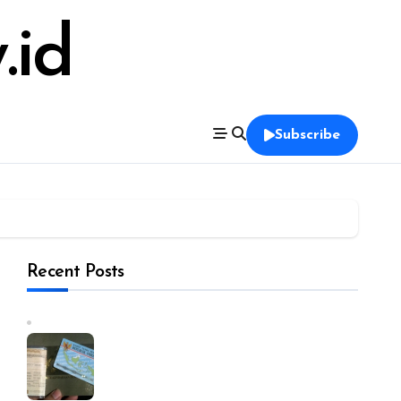
.id
Subscribe
Recent Posts