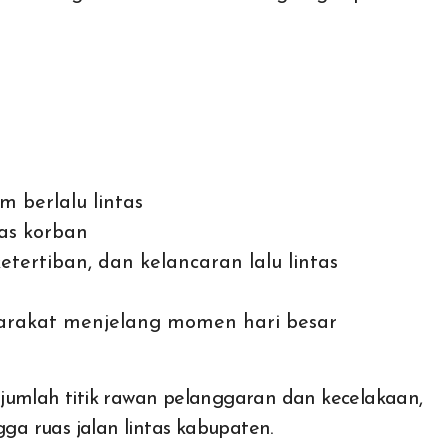
 berlalu lintas
as korban
ertiban, dan kelancaran lalu lintas
yarakat menjelang momen hari besar
jumlah titik rawan pelanggaran dan kecelakaan,
gga ruas jalan lintas kabupaten.