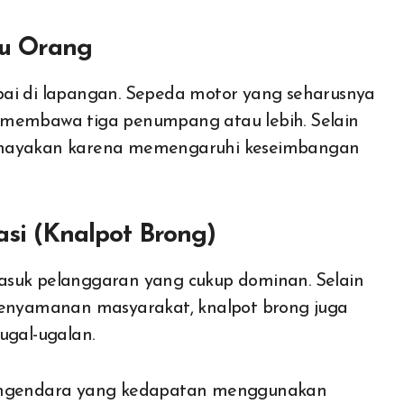
tu Orang
pai di lapangan. Sepeda motor yang seharusnya
 membawa tiga penumpang atau lebih. Selain
bahayakan karena memengaruhi keseimbangan
kasi (Knalpot Brong)
asuk pelanggaran yang cukup dominan. Selain
nyamanan masyarakat, knalpot brong juga
ugal-ugalan.
 pengendara yang kedapatan menggunakan