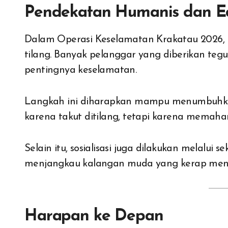
Pendekatan Humanis dan E
Dalam Operasi Keselamatan Krakatau 2026,
tilang. Banyak pelanggar yang diberikan tegu
pentingnya keselamatan.
Langkah ini diharapkan mampu menumbuhkan
karena takut ditilang, tetapi karena memahami
Selain itu, sosialisasi juga dilakukan melalui 
menjangkau kalangan muda yang kerap menj
Harapan ke Depan