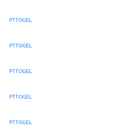
PTTOGEL
PTTOGEL
PTTOGEL
PTTOGEL
PTTOGEL