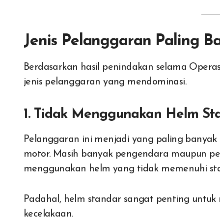
Jenis Pelanggaran Paling 
Berdasarkan hasil penindakan selama Opera
jenis pelanggaran yang mendominasi.
1. Tidak Menggunakan Helm St
Pelanggaran ini menjadi yang paling banya
motor. Masih banyak pengendara maupun p
menggunakan helm yang tidak memenuhi sta
Padahal, helm standar sangat penting untuk m
kecelakaan.