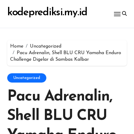
Skip
untuk:
to
kodeprediksi.my.id
content
Home
Uncategorized
Pacu Adrenalin, Shell BLU CRU Yamaha Enduro
Challenge Digelar di Sambas Kalbar
Uncategorized
Pacu Adrenalin,
Shell BLU CRU