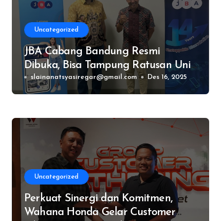
Uncategorized
JBA Cabang Bandung Resmi
Dibuka, Bisa Tampung Ratusan Unit
Mobil dan Motor
slainanatsyasiregar@gmail.com
Des 16, 2025
Uncategorized
Perkuat Sinergi dan Komitmen,
Wahana Honda Gelar Customer