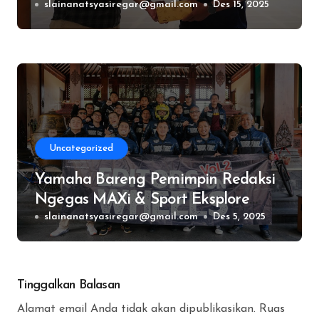
Gathering GSO Fleet 2025
slainanatsyasiregar@gmail.com
Des 15, 2025
Uncategorized
Yamaha Bareng Pemimpin Redaksi
Ngegas MAXi & Sport Eksplore
Jalur Ikonik Jawa Tengah
slainanatsyasiregar@gmail.com
Des 5, 2025
Tinggalkan Balasan
Alamat email Anda tidak akan dipublikasikan.
Ruas