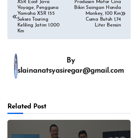
Navigasi
XSR East Java
Produsen Motor Cina
Voyage, Pengguna
Bikin Saingan Honda
pos
Yamaha XSR 155
Monkey, 100 Km
Sukses Touring
Cuma Butuh 1,74
Keliling Jatim 1.000
Liter Bensin
Km
By
slainanatsyasiregar@gmail.com
Related Post