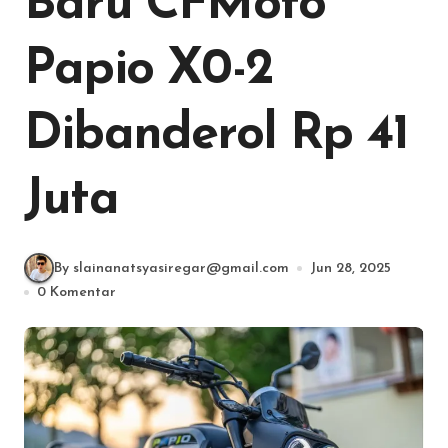
Baru CFMoto
Papio X0-2
Dibanderol Rp 41
Juta
By slainanatsyasiregar@gmail.com
Jun 28, 2025
0 Komentar