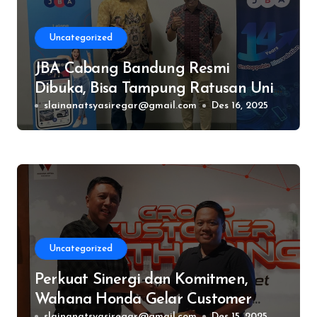
Uncategorized
JBA Cabang Bandung Resmi
Dibuka, Bisa Tampung Ratusan Unit
Mobil dan Motor
slainanatsyasiregar@gmail.com
Des 16, 2025
Uncategorized
Perkuat Sinergi dan Komitmen,
Wahana Honda Gelar Customer
slainanatsyasiregar@gmail.com
Des 15, 2025