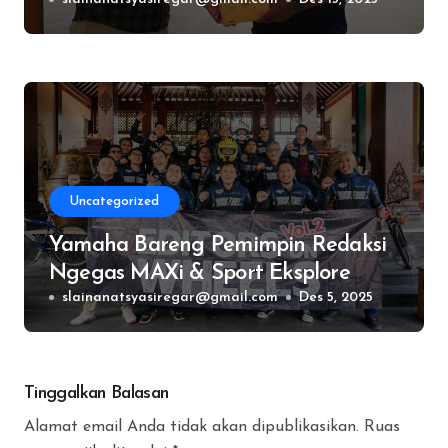
Gathering GSO Fleet 2025
Uncategorized
Yamaha Bareng Pemimpin Redaksi
Ngegas MAXi & Sport Eksplore
Jalur Ikonik Jawa Tengah
slainanatsyasiregar@gmail.com
Des 5, 2025
Tinggalkan Balasan
Alamat email Anda tidak akan dipublikasikan.
Ruas