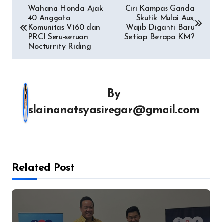
Navigasi
Wahana Honda Ajak
Ciri Kampas Ganda
40 Anggota
Skutik Mulai Aus,
pos
Komunitas V160 dan
Wajib Diganti Baru
PRCI Seru-seruan
Setiap Berapa KM?
Nocturnity Riding
By
slainanatsyasiregar@gmail.com
Related Post