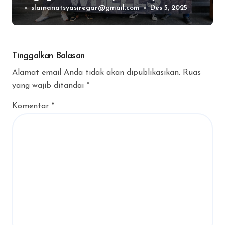
Jalur Ikonik Jawa Tengah
slainanatsyasiregar@gmail.com
Des 5, 2025
Tinggalkan Balasan
Alamat email Anda tidak akan dipublikasikan.
Ruas
yang wajib ditandai
*
Komentar
*