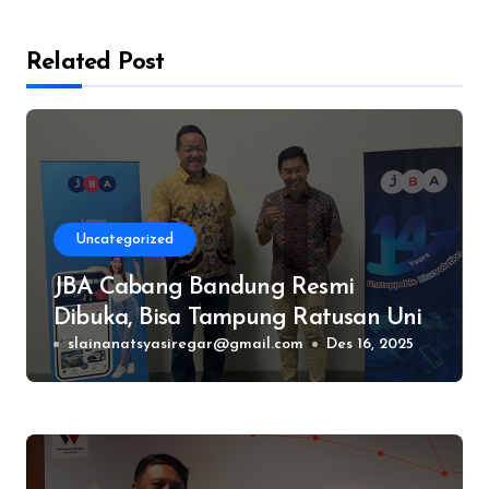
Related Post
Uncategorized
JBA Cabang Bandung Resmi
Dibuka, Bisa Tampung Ratusan Unit
Mobil dan Motor
slainanatsyasiregar@gmail.com
Des 16, 2025