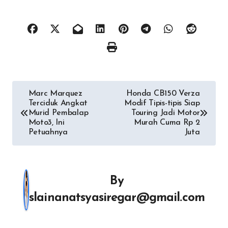
Navigasi
Marc Marquez
Honda CB150 Verza
Terciduk Angkat
Modif Tipis-tipis Siap
pos
Murid Pembalap
Touring Jadi Motor
Moto3, Ini
Murah Cuma Rp 2
Petuahnya
Juta
By
slainanatsyasiregar@gmail.com