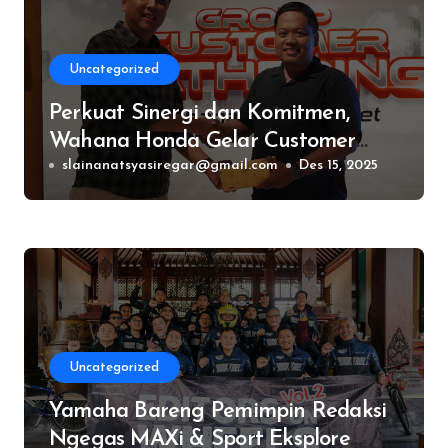
Uncategorized
Perkuat Sinergi dan Komitmen,
Wahana Honda Gelar Customer
Gathering GSO Fleet 2025
slainanatsyasiregar@gmail.com
Des 15, 2025
Uncategorized
Yamaha Bareng Pemimpin Redaksi
Ngegas MAXi & Sport Eksplore